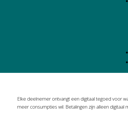
Elke deelnemer ontvangt een digitaal tegoed voor wat
meer consumpties wil. Betalingen zijn alleen digitaal m