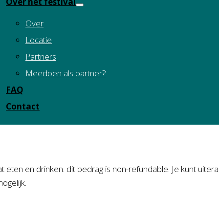
Over het festival
Over
Locatie
Partners
Meedoen als partner?
FAQ
Contact
 eten en drinken. dit bedrag is non-refundable. Je kunt uiter
ogelijk.