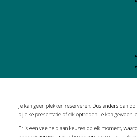
Je kan geen plekken reserveren. Dus anders dan op een
bij elke presentatie of elk optreden. Je kan gewoon 
Er is een veelheid aan keuzes op elk moment, waardo
beperkingen wat aantal bezoekers betreft, dus als je e