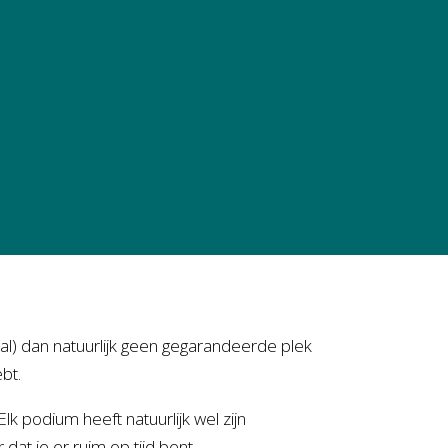
val) dan natuurlijk geen gegarandeerde plek
bt.
 podium heeft natuurlijk wel zijn
dat je er ruim op tijd bent.