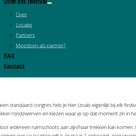
Over het festival
Over
Locatie
Partners
Meedoen als partner?
FAQ
Contact
 standaard congres heb je hier (zoals eigenlijk bij elk festi
lekker rondzwerven en kiezen waar je op dat moment zin in he
or iedereen ruimschoots aan zijn/haar trekken kan komen. Elk
rgens per se naartoe wilt is er maar 1 oplossing: zorg ervoor 