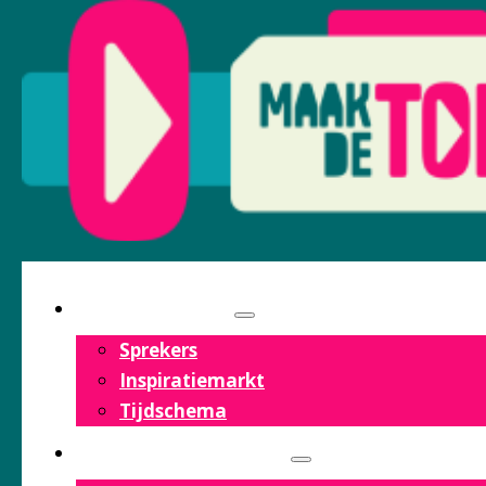
PROGRAMMA
Sprekers
Inspiratiemarkt
Tijdschema
OVER HET FESTIVAL