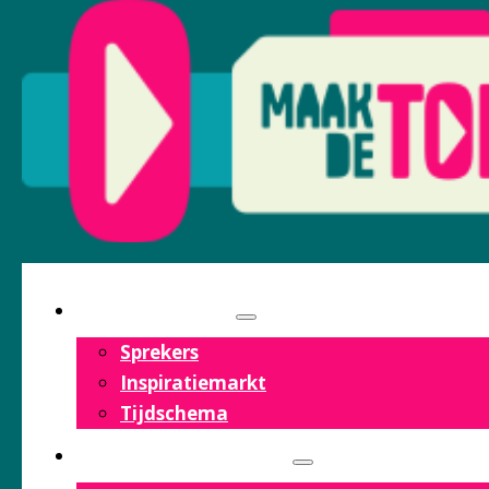
PROGRAMMA
Sprekers
Inspiratiemarkt
Tijdschema
OVER HET FESTIVAL