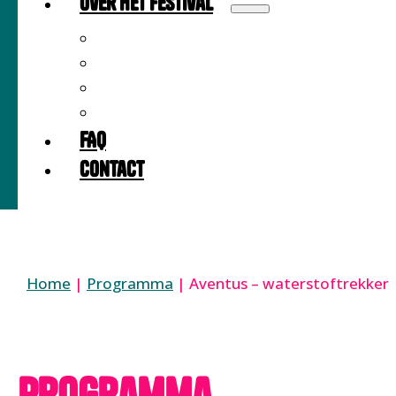
Over het festival
Over
Locatie
Partners
Meedoen als partner?
FAQ
Contact
Home
|
Programma
|
Aventus – waterstoftrekker
Programma