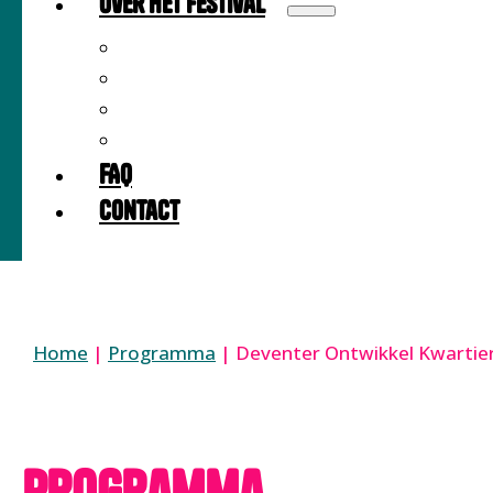
Over het festival
Over
Locatie
Partners
Meedoen als partner?
FAQ
Contact
Home
|
Programma
|
Deventer Ontwikkel Kwartier 
Programma