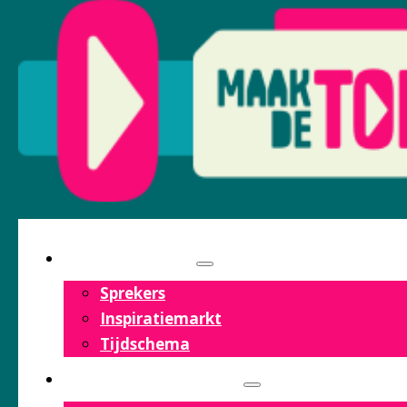
PROGRAMMA
Sprekers
Inspiratiemarkt
Tijdschema
OVER HET FESTIVAL