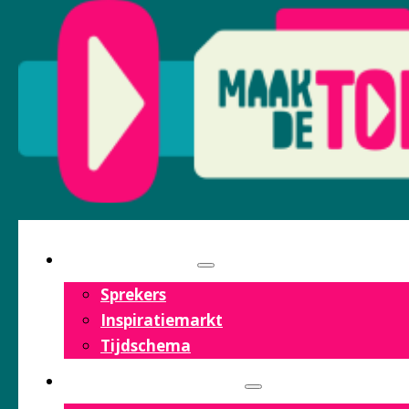
PROGRAMMA
Sprekers
Inspiratiemarkt
Tijdschema
OVER HET FESTIVAL