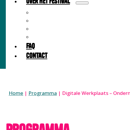
Over het festival
Over
Locatie
Partners
Meedoen als partner?
FAQ
Contact
Home
|
Programma
|
Digitale Werkplaats – Onder
Programma