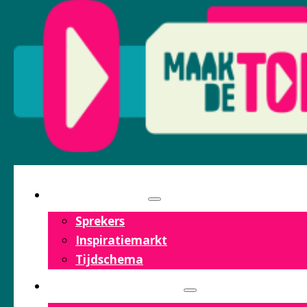
PROGRAMMA
Sprekers
Inspiratiemarkt
Tijdschema
OVER HET FESTIVAL