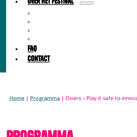
Over het festival
Over
Locatie
Partners
Meedoen als partner?
FAQ
Contact
Home
|
Programma
|
Divers – Play it safe to innov
Programma