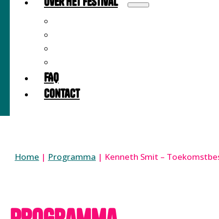
Over het festival
Over
Locatie
Partners
Meedoen als partner?
FAQ
Contact
Home
|
Programma
|
Kenneth Smit – Toekomstbes
Programma