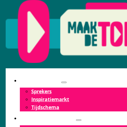
PROGRAMMA
Sprekers
Inspiratiemarkt
Tijdschema
OVER HET FESTIVAL