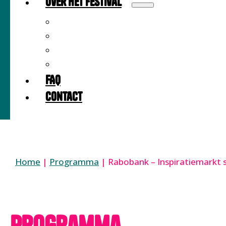
Over het festival
Over
Locatie
Partners
Meedoen als partner?
FAQ
Contact
Home
|
Programma
|
Rabobank – Inspiratiemarkt
Programma