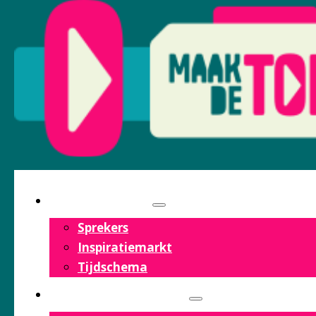
PROGRAMMA
Sprekers
Inspiratiemarkt
Tijdschema
OVER HET FESTIVAL